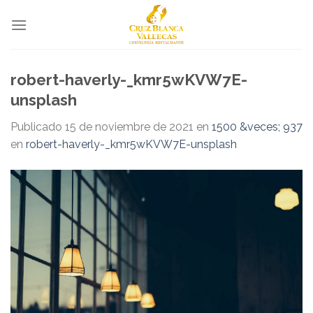
Skip
to
content
robert-haverly-_kmr5wKVW7E-
unsplash
Publicado
15 de noviembre de 2021
en
1500 &veces; 937
en
robert-haverly-_kmr5wKVW7E-unsplash