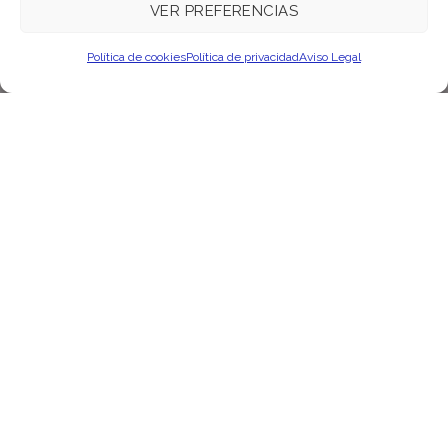
VER PREFERENCIAS
Política de cookies
Política de privacidad
Aviso Legal
Abrimos nuestra terraza
durante todo el año