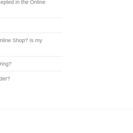
pted in the Online
nline Shop? Is my
ring?
rder?