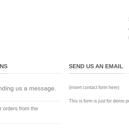
ONS
SEND US AN EMAIL
(insert contact form here)
nding us a message.
This is form is just for demo 
r orders from the