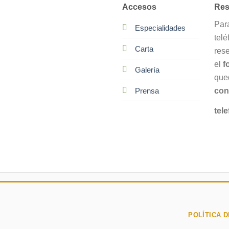
Accesos
Res
Par
Especialidades
telé
Carta
res
el
f
Galería
que
con
Prensa
tele
POLÍTICA D