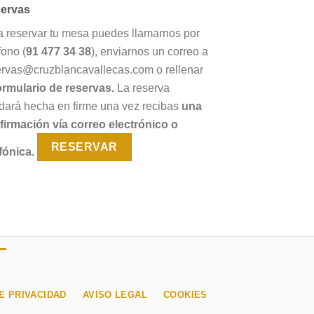
ervas
a reservar tu mesa puedes llamarnos por
fono (
91 477 34 38
), enviarnos un correo a
ervas@cruzblancavallecas.com o rellenar
ormulario de reservas.
La reserva
dará hecha en firme una vez recibas
una
firmación vía correo electrónico o
RESERVAR
fónica.
E PRIVACIDAD
AVISO LEGAL
COOKIES