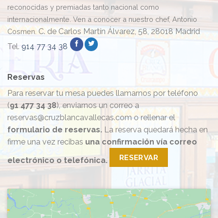
reconocidas y premiadas tanto nacional como
de
España”
internacionalmente. Ven a conocer a nuestro chef, Antonio
C. de Carlos Martín Álvarez, 58, 28018 Madrid
Cosmen.
Tel.
914 77 34 38
Reservas
Para reservar tu mesa puedes llamarnos por teléfono
(
91 477 34 38
), enviarnos un correo a
reservas@cruzblancavallecas.com o rellenar el
formulario de reservas.
La reserva quedará hecha en
firme una vez recibas
una confirmación vía correo
RESERVAR
electrónico o telefónica.