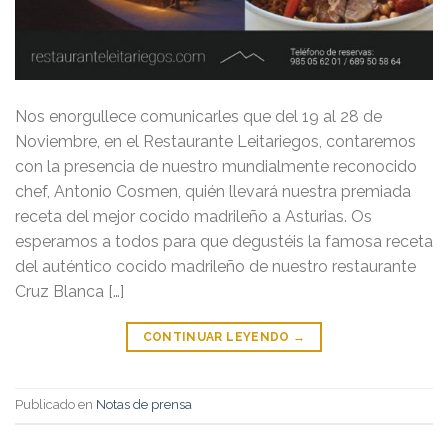
Nos enorgullece comunicarles que del 19 al 28 de
Noviembre, en el Restaurante Leitariegos, contaremos
con la presencia de nuestro mundialmente reconocido
chef, Antonio Cosmen, quién llevará nuestra premiada
receta del mejor cocido madrileño a Asturias. Os
esperamos a todos para que degustéis la famosa receta
del auténtico cocido madrileño de nuestro restaurante
Cruz Blanca […]
CONTINUAR LEYENDO
→
Publicado en
Notas de prensa