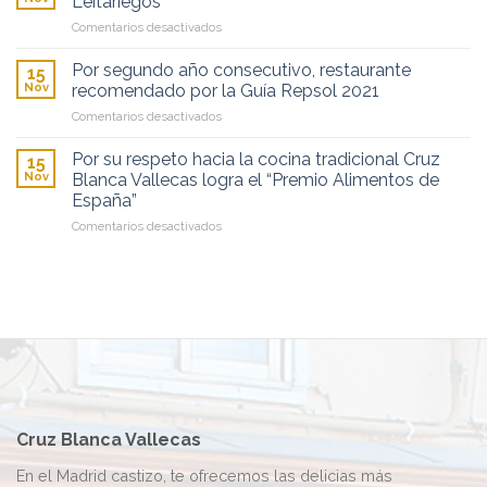
Leitariegos
Guía
Orden
en
Comentarios desactivados
Repsol:
del
Jornadas
¡Ya
Dos
del
somos
Por segundo año consecutivo, restaurante
de
15
cocido
unos
Nov
recomendado por la Guía Repsol 2021
Mayo
madrileño
soletes!
en
Comentarios desactivados
en
Por
el
segundo
restaurante
Por su respeto hacia la cocina tradicional Cruz
15
año
Leitariegos
Nov
Blanca Vallecas logra el “Premio Alimentos de
consecutivo,
España”
restaurante
en
Comentarios desactivados
recomendado
Por
por
su
la
respeto
Guía
hacia
Repsol
la
2021
cocina
tradicional
Cruz
Blanca
Vallecas
logra
Cruz Blanca Vallecas
el
“Premio
En el Madrid castizo, te ofrecemos las delicias más
Alimentos