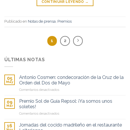
CONTINUAR LEYENDO
→
Publicado en
Notas de prensa
,
Premios
1
2
ÚLTIMAS NOTAS
Antonio Cosmen: condecoración de la Cruz de la
05
May
Orden del Dos de Mayo
en
Comentarios desactivados
Antonio
Cosmen:
Premio Sol de Guía Repsol: ¡Ya somos unos
09
condecoración
Mar
soletes!
de
en
Comentarios desactivados
la
Premio
Cruz
Sol
de
Jornadas del cocido madrileño en el restaurante
16
de
la
Nov