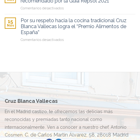
recomendado por la Guía Repsol 2021
Mayo
madrileño
soletes!
en
Comentarios desactivados
en
Por
el
segundo
restaurante
Por su respeto hacia la cocina tradicional Cruz
15
año
Leitariegos
Nov
Blanca Vallecas logra el “Premio Alimentos de
consecutivo,
España”
restaurante
en
Comentarios desactivados
recomendado
Por
por
su
la
respeto
Guía
hacia
Repsol
la
2021
cocina
tradicional
Cruz
Blanca
Vallecas
logra
Cruz Blanca Vallecas
el
“Premio
En el Madrid castizo, te ofrecemos las delicias más
Alimentos
reconocidas y premiadas tanto nacional como
de
España”
internacionalmente. Ven a conocer a nuestro chef, Antonio
C. de Carlos Martín Álvarez, 58, 28018 Madrid
Cosmen.