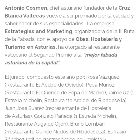
Antonio Cosmen
, chef asturiano fundador de la
Cruz
Blanca Vallecas
vuelve a ser premiado por la calidad y
saber hacer de sus especialidades. La empresa
Estrategias and Marketing
, organizadora de la III Ruta
de la Fabada, con el apoyo de
Otea, Hostelería y
Turismo en Asturias,
ha otorgado al restaurante
vallecano el Segundo Premio a la
“mejor fabada
asturiana de la capital”.
El jurado, compuesto este año por: Rosa Vázquez
(Restaurante El Acebo de Oviedo), Pepa Muñoz
(Restaurante El Qüenco de Pepa de Madrid), Jaime Uz (1
Estrella Michelín, Restaurante Arbidel de Ribadesella),
Juan José Suárez (representante de Hostelería
de Asturias), Gonzalo Pañeda (1 Estrella Michelín,
Restaurante Auga de Gijón), Bruno Lombán
(Restaurante Quince Nudos de Ribadesella), Eufrasio
Sánchez (crítico gastronómico columnista y