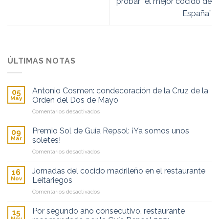
probar “el mejor cocido de
España”
ÚLTIMAS NOTAS
Antonio Cosmen: condecoración de la Cruz de la
05
May
Orden del Dos de Mayo
en
Comentarios desactivados
Antonio
Cosmen:
Premio Sol de Guía Repsol: ¡Ya somos unos
09
condecoración
Mar
soletes!
de
en
Comentarios desactivados
la
Premio
Cruz
Sol
de
Jornadas del cocido madrileño en el restaurante
16
de
la
Nov
Leitariegos
Guía
Orden
en
Comentarios desactivados
Repsol:
del
Jornadas
¡Ya
Dos
del
somos
Por segundo año consecutivo, restaurante
de
15
cocido
unos
Nov