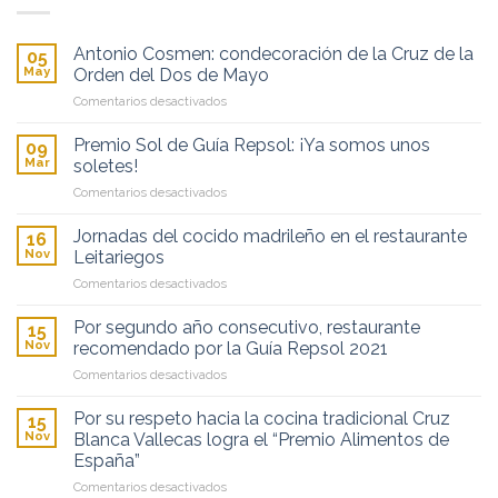
Antonio Cosmen: condecoración de la Cruz de la
05
May
Orden del Dos de Mayo
en
Comentarios desactivados
Antonio
Cosmen:
Premio Sol de Guía Repsol: ¡Ya somos unos
09
condecoración
Mar
soletes!
de
en
Comentarios desactivados
la
Premio
Cruz
Sol
de
Jornadas del cocido madrileño en el restaurante
16
de
la
Nov
Leitariegos
Guía
Orden
en
Comentarios desactivados
Repsol:
del
Jornadas
¡Ya
Dos
del
somos
Por segundo año consecutivo, restaurante
de
15
cocido
unos
Nov
recomendado por la Guía Repsol 2021
Mayo
madrileño
soletes!
en
Comentarios desactivados
en
Por
el
segundo
restaurante
Por su respeto hacia la cocina tradicional Cruz
15
año
Leitariegos
Nov
Blanca Vallecas logra el “Premio Alimentos de
consecutivo,
España”
restaurante
en
Comentarios desactivados
recomendado