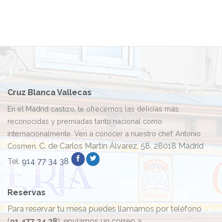
Por
por
su
la
respeto
Guía
hacia
Repsol
la
2021
cocina
tradicional
Cruz
Blanca
Vallecas
logra
Cruz Blanca Vallecas
el
“Premio
En el Madrid castizo, te ofrecemos las delicias más
Alimentos
reconocidas y premiadas tanto nacional como
de
España”
internacionalmente. Ven a conocer a nuestro chef, Antonio
C. de Carlos Martín Álvarez, 58, 28018 Madrid
Cosmen.
Tel.
914 77 34 38
Reservas
Para reservar tu mesa puedes llamarnos por teléfono
(
91 477 34 38
), enviarnos un correo a