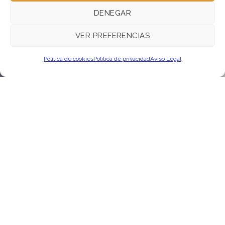
COCIDO
DENEGAR
DESPUÉS DEL QUE HACEN LAS
MADRES Y ABUELAS
VER PREFERENCIAS
Premiado nacional e internacionalmente.
¡Pruébalo! No saborearás otro igual.
Política de cookies
Política de privacidad
Aviso Legal