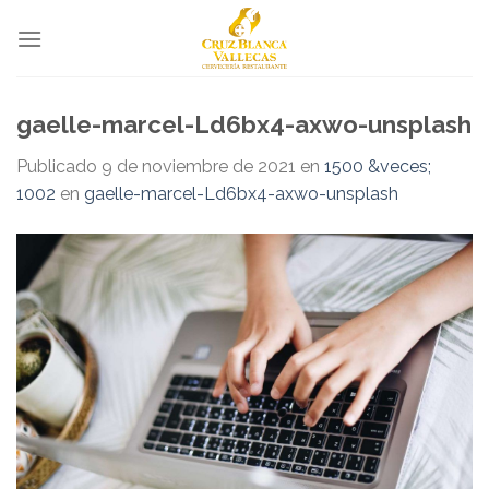
Skip
to
content
gaelle-marcel-Ld6bx4-axwo-unsplash
Publicado
9 de noviembre de 2021
en
1500 &veces;
1002
en
gaelle-marcel-Ld6bx4-axwo-unsplash