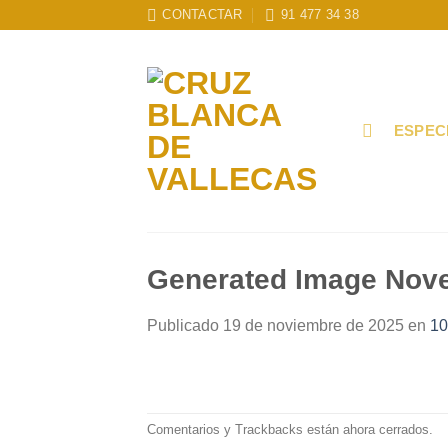
Skip
CONTACTAR
91 477 34 38
to
content
ESPEC
Generated Image Nov
Publicado
19 de noviembre de 2025
en
10
Comentarios y Trackbacks están ahora cerrados.