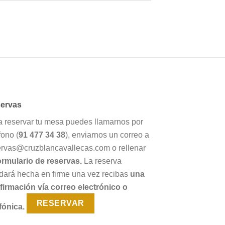
ervas
a reservar tu mesa puedes llamarnos por
fono (
91 477 34 38
), enviarnos un correo a
ervas@cruzblancavallecas.com o rellenar
ormulario de reservas.
La reserva
dará hecha en firme una vez recibas
una
firmación vía correo electrónico o
RESERVAR
fónica.