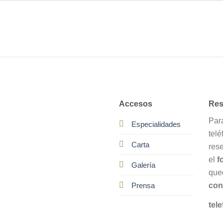
Accesos
Res
Par
Especialidades
telé
Carta
res
el
f
Galería
que
con
Prensa
tele