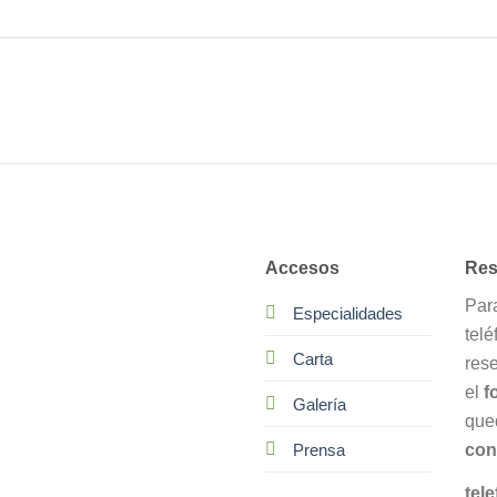
Accesos
Res
Par
Especialidades
telé
Carta
res
el
f
Galería
que
con
Prensa
tele