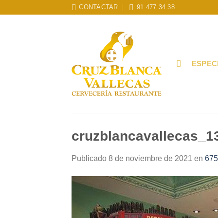
Skip
CONTACTAR
91 477 34 38
to
content
ESPEC
cruzblancavallecas_1
Publicado
8 de noviembre de 2021
en
675