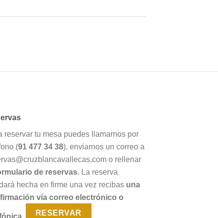
ervas
a reservar tu mesa puedes llamarnos por
fono (
91 477 34 38
), enviarnos un correo a
ervas@cruzblancavallecas.com o rellenar
ormulario de reservas.
La reserva
dará hecha en firme una vez recibas
una
firmación vía correo electrónico o
RESERVAR
fónica.