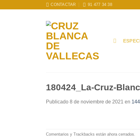
Skip
CONTACTAR
91 477 34 38
to
content
ESPEC
180424_La-Cruz-Blan
Publicado
8 de noviembre de 2021
en
144
Comentarios y Trackbacks están ahora cerrados.