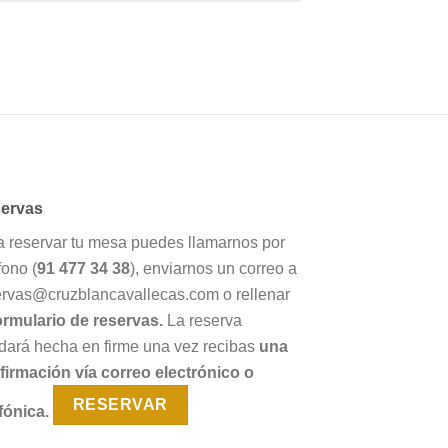
ervas
a reservar tu mesa puedes llamarnos por
fono (
91 477 34 38
), enviarnos un correo a
ervas@cruzblancavallecas.com o rellenar
ormulario de reservas.
La reserva
dará hecha en firme una vez recibas
una
firmación vía correo electrónico o
RESERVAR
fónica.