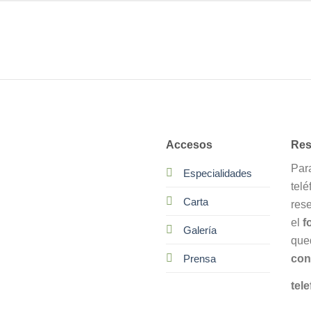
Accesos
Res
Par
Especialidades
telé
Carta
res
el
f
Galería
que
con
Prensa
tele