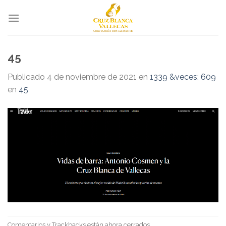
Skip
to
content
45
Publicado
4 de noviembre de 2021
en
1339 &veces; 609
en
45
Comentarios y Trackbacks están ahora cerrados.