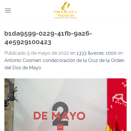
Skip
to
content
b1da9599-0229-41fb-9a26-
4e5929100423
Publicado
5 de mayo de 2022
en
1333 &veces; 1000
en
Antonio Cosmen: condecoración de la Cruz de la Orden
del Dos de Mayo