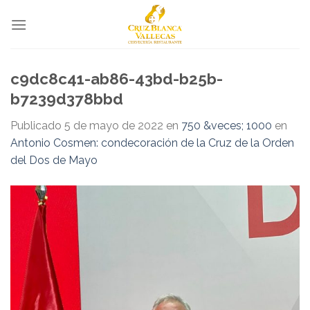
Skip
to
content
c9dc8c41-ab86-43bd-b25b-
b7239d378bbd
Publicado
5 de mayo de 2022
en
750 &veces; 1000
en
Antonio Cosmen: condecoración de la Cruz de la Orden
del Dos de Mayo