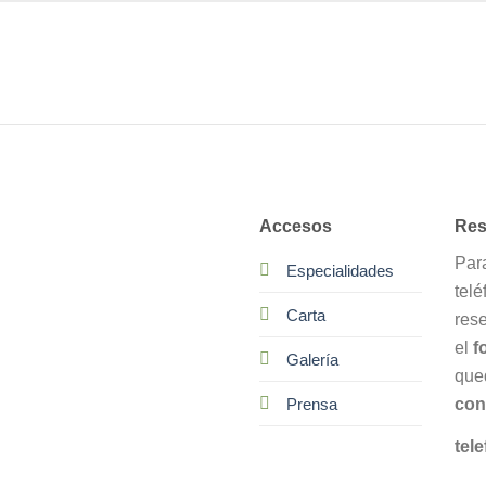
Accesos
Res
Par
Especialidades
telé
Carta
res
el
f
Galería
que
con
Prensa
tele