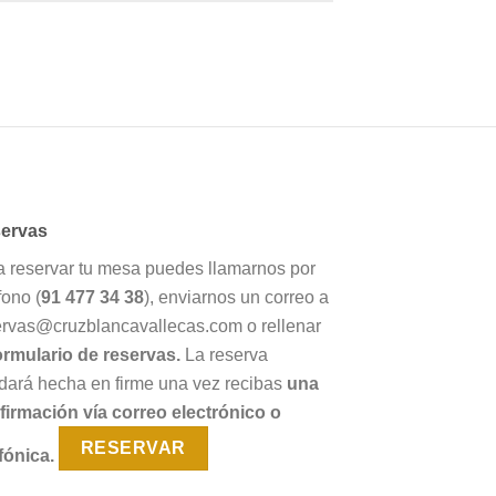
ervas
a reservar tu mesa puedes llamarnos por
fono (
91 477 34 38
), enviarnos un correo a
ervas@cruzblancavallecas.com o rellenar
ormulario de reservas.
La reserva
dará hecha en firme una vez recibas
una
firmación vía correo electrónico o
RESERVAR
fónica.