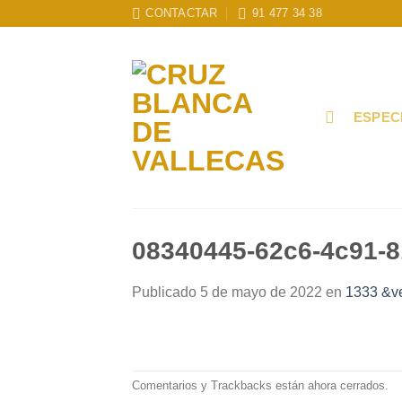
Skip
CONTACTAR
91 477 34 38
to
content
ESPEC
08340445-62c6-4c91-
Publicado
5 de mayo de 2022
en
1333 &v
Comentarios y Trackbacks están ahora cerrados.