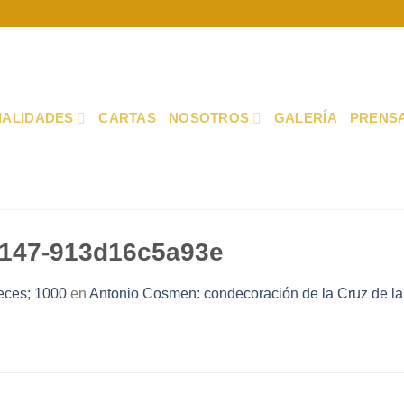
IALIDADES
CARTAS
NOSOTROS
GALERÍA
PRENS
8147-913d16c5a93e
eces; 1000
en
Antonio Cosmen: condecoración de la Cruz de l