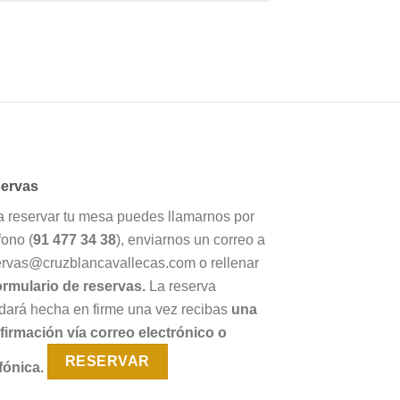
ervas
a reservar tu mesa puedes llamarnos por
fono (
91 477 34 38
), enviarnos un correo a
ervas@cruzblancavallecas.com o rellenar
ormulario de reservas.
La reserva
dará hecha en firme una vez recibas
una
firmación vía correo electrónico o
RESERVAR
fónica.