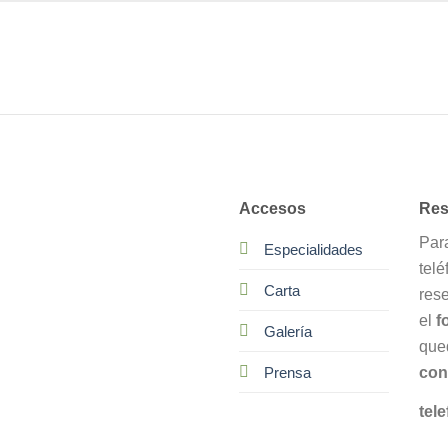
Accesos
Res
Par
Especialidades
telé
Carta
res
el
f
Galería
que
con
Prensa
tele