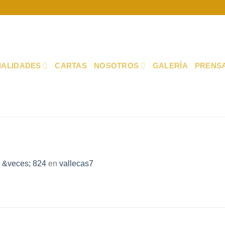
IALIDADES
CARTAS
NOSOTROS
GALERÍA
PRENS
 &veces; 824
en
vallecas7