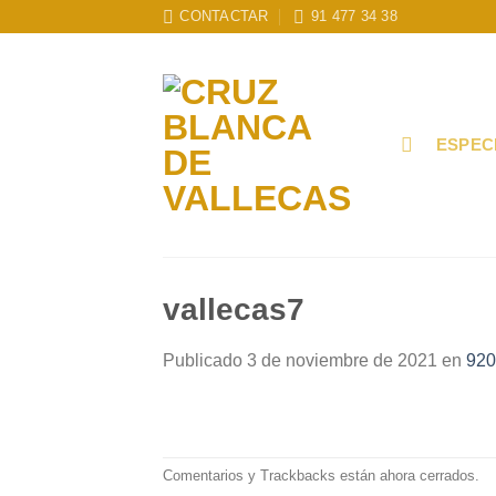
Skip
CONTACTAR
91 477 34 38
to
content
ESPEC
vallecas7
Publicado
3 de noviembre de 2021
en
920
Comentarios y Trackbacks están ahora cerrados.