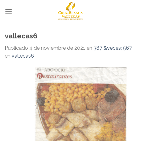
Skip
to
content
vallecas6
Publicado
4 de noviembre de 2021
en
387 &veces; 567
en
vallecas6