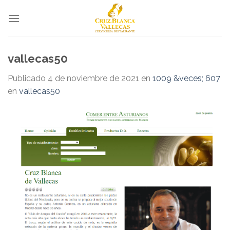
Skip
to
content
vallecas50
Publicado
4 de noviembre de 2021
en
1009 &veces; 607
en
vallecas50