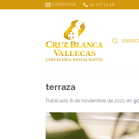
Skip
CONTACTAR
91 477 34 38
to
content
ESPEC
terraza
Publicado
8 de noviembre de 2021
en
90