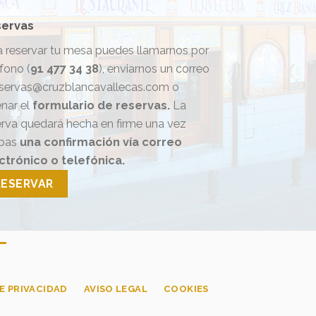
ervas
a reservar tu mesa puedes llamarnos por
fono (
91 477 34 38
), enviarnos un correo
eservas@cruzblancavallecas.com o
enar el
formulario de reservas.
La
erva quedará hecha en firme una vez
ibas
una confirmación vía correo
ctrónico o telefónica.
RESERVAR
E PRIVACIDAD
AVISO LEGAL
COOKIES