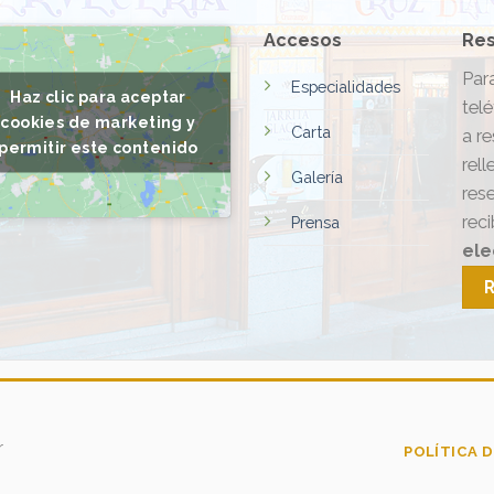
Accesos
Res
Par
Especialidades
Haz clic para aceptar
telé
cookies de marketing y
Carta
a r
permitir este contenido
rell
Galería
res
rec
Prensa
ele
r
POLÍTICA D