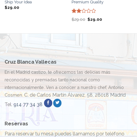
Ship Your Idea
Premium Quality
$
29.00
Valorado
El
El
$
29.00
$
29.00
con
precio
precio
original
actual
2.00
era:
es:
de 5
$29.00.
$29.00.
Cruz Blanca Vallecas
En el Madrid castizo, te ofrecemos las delicias más
reconocidas y premiadas tanto nacional como
internacionalmente. Ven a conocer a nuestro chef, Antonio
C. de Carlos Martín Álvarez, 58, 28018 Madrid
Cosmen.
Tel.
914 77 34 38
Reservas
Para reservar tu mesa puedes llamarnos por teléfono