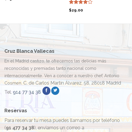
Valorado
$
29.00
con
4.00
de 5
Cruz Blanca Vallecas
En el Madrid castizo, te ofrecemos las delicias más
reconocidas y premiadas tanto nacional como
internacionalmente. Ven a conocer a nuestro chef, Antonio
C. de Carlos Martín Álvarez, 58, 28018 Madrid
Cosmen.
Tel.
914 77 34 38
Reservas
Para reservar tu mesa puedes llamarnos por teléfono
(
91 477 34 38
), enviarnos un correo a