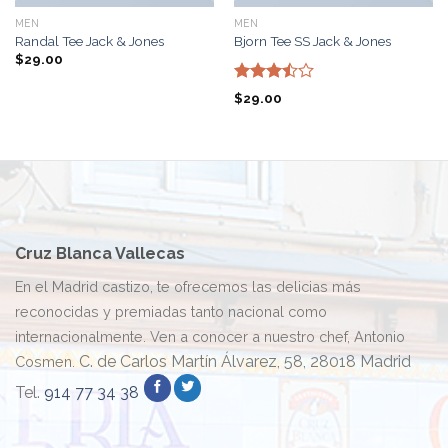
MEN
MEN
Randal Tee Jack & Jones
Bjorn Tee SS Jack & Jones
$
29.00
Valorado
$
29.00
con
3.50
de
5
Cruz Blanca Vallecas
En el Madrid castizo, te ofrecemos las delicias más
reconocidas y premiadas tanto nacional como
internacionalmente. Ven a conocer a nuestro chef, Antonio
C. de Carlos Martín Álvarez, 58, 28018 Madrid
Cosmen.
Tel.
914 77 34 38