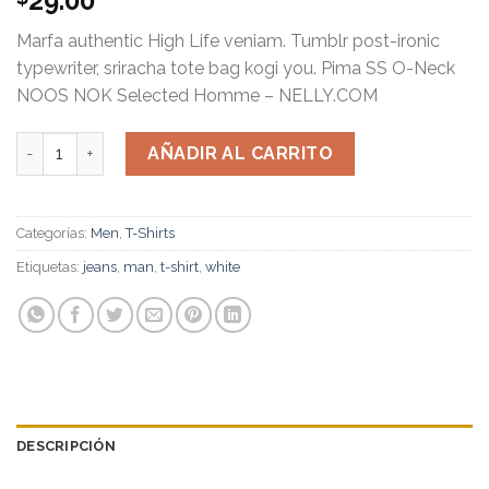
29.00
Marfa authentic High Life veniam. Tumblr post-ironic
typewriter, sriracha tote bag kogi you. Pima SS O-Neck
NOOS NOK Selected Homme – NELLY.COM
Pima SS O-Neck NOOS Selected Homme cantidad
AÑADIR AL CARRITO
Categorías:
Men
,
T-Shirts
Etiquetas:
jeans
,
man
,
t-shirt
,
white
DESCRIPCIÓN