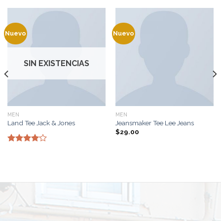
Nuevo
Nuevo
SIN EXISTENCIAS
MEN
MEN
Land Tee Jack & Jones
Jeansmaker Tee Lee Jeans
$
29.00
Valorado
con
4.00
de 5