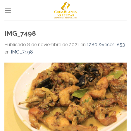
Skip
to
content
IMG_7498
Publicado
8 de noviembre de 2021
en
1280 &veces; 853
en
IMG_7498