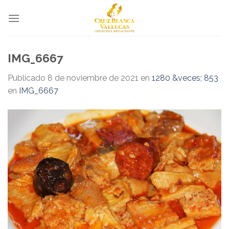
Skip
to
content
IMG_6667
Publicado
8 de noviembre de 2021
en
1280 &veces; 853
en
IMG_6667