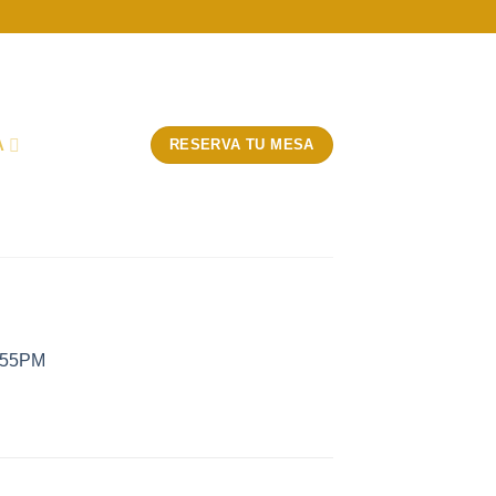
A
RESERVA TU MESA
4_55PM