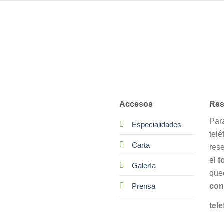
Accesos
Res
Par
Especialidades
telé
Carta
res
el
f
Galería
que
con
Prensa
tele