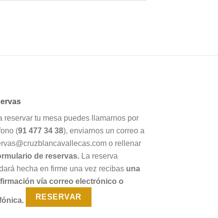
ervas
a reservar tu mesa puedes llamarnos por
fono (
91 477 34 38
), enviarnos un correo a
ervas@cruzblancavallecas.com o rellenar
ormulario de reservas.
La reserva
dará hecha en firme una vez recibas
una
firmación vía correo electrónico o
RESERVAR
fónica.