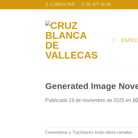
Skip
CONTACTAR
91 477 34 38
to
content
ESPEC
Generated Image Nov
Publicado
19 de noviembre de 2025
en
10
Comentarios y Trackbacks están ahora cerrados.