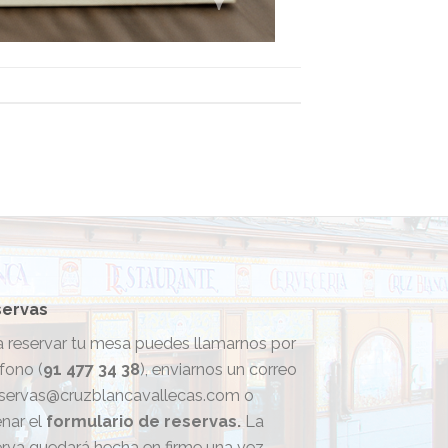
ervas
a reservar tu mesa puedes llamarnos por
fono (
91 477 34 38
), enviarnos un correo
eservas@cruzblancavallecas.com o
enar el
formulario de reservas.
La
erva quedará hecha en firme una vez