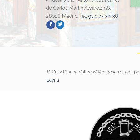
de Carlos Martín Álvarez, 58,
28018 Madrid Tel.
914 77 34 38
© Cruz Blanca Vallecas
Web desarrollada po
Layna