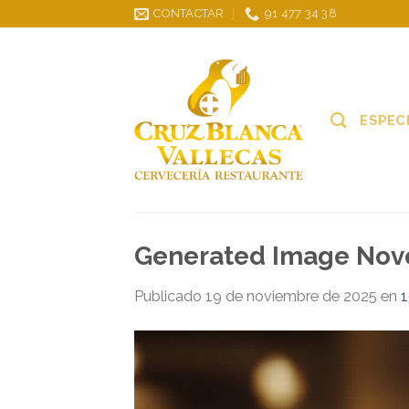
Skip
CONTACTAR
91 477 34 38
to
content
ESPEC
Generated Image Nove
Publicado
19 de noviembre de 2025
en
1