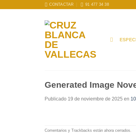
Skip
CONTACTAR
91 477 34 38
to
content
ESPEC
Generated Image Nov
Publicado
19 de noviembre de 2025
en
10
Comentarios y Trackbacks están ahora cerrados.