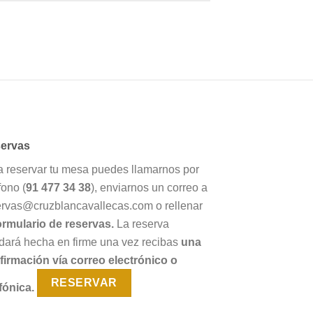
ervas
a reservar tu mesa puedes llamarnos por
fono (
91 477 34 38
), enviarnos un correo a
ervas@cruzblancavallecas.com o rellenar
ormulario de reservas.
La reserva
dará hecha en firme una vez recibas
una
firmación vía correo electrónico o
RESERVAR
fónica.