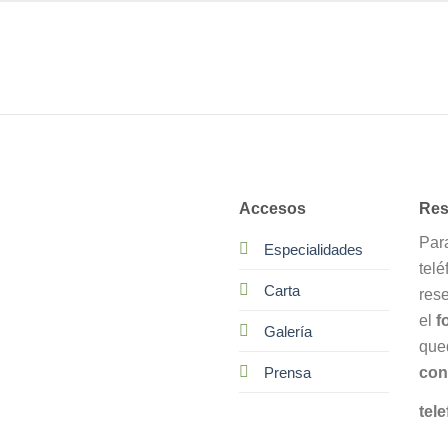
Accesos
Res
Par
Especialidades
telé
Carta
res
el
f
Galería
que
con
Prensa
tele