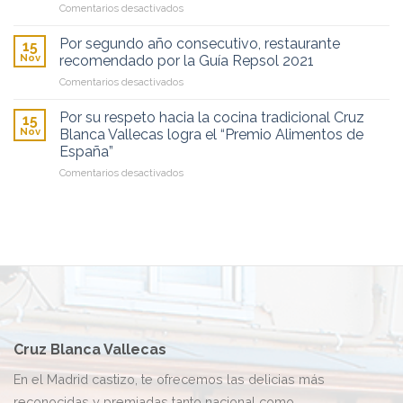
en
Comentarios desactivados
Repsol:
del
Jornadas
¡Ya
Dos
del
somos
Por segundo año consecutivo, restaurante
de
15
cocido
unos
Nov
recomendado por la Guía Repsol 2021
Mayo
madrileño
soletes!
en
Comentarios desactivados
en
Por
el
segundo
restaurante
Por su respeto hacia la cocina tradicional Cruz
15
año
Leitariegos
Nov
Blanca Vallecas logra el “Premio Alimentos de
consecutivo,
España”
restaurante
en
Comentarios desactivados
recomendado
Por
por
su
la
respeto
Guía
hacia
Repsol
la
2021
cocina
tradicional
Cruz
Blanca
Vallecas
logra
Cruz Blanca Vallecas
el
“Premio
En el Madrid castizo, te ofrecemos las delicias más
Alimentos
reconocidas y premiadas tanto nacional como
de