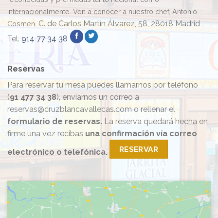
España”
internacionalmente. Ven a conocer a nuestro chef, Antonio
C. de Carlos Martín Álvarez, 58, 28018 Madrid
Cosmen.
Tel.
914 77 34 38
Reservas
Para reservar tu mesa puedes llamarnos por teléfono
(
91 477 34 38
), enviarnos un correo a
reservas@cruzblancavallecas.com o rellenar el
formulario de reservas.
La reserva quedará hecha en
firme una vez recibas
una confirmación vía correo
RESERVAR
electrónico o telefónica.