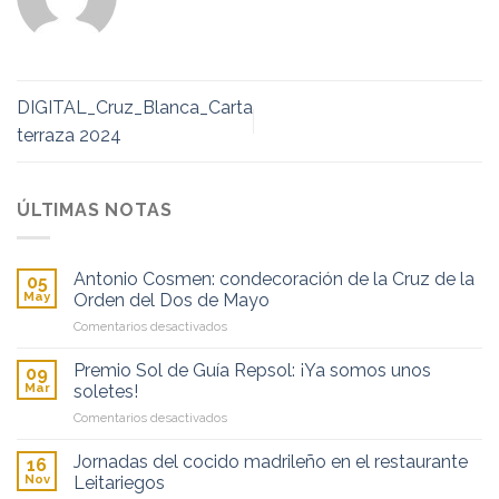
DIGITAL_Cruz_Blanca_Carta
terraza 2024
ÚLTIMAS NOTAS
Antonio Cosmen: condecoración de la Cruz de la
05
May
Orden del Dos de Mayo
en
Comentarios desactivados
Antonio
Cosmen:
Premio Sol de Guía Repsol: ¡Ya somos unos
09
condecoración
Mar
soletes!
de
en
Comentarios desactivados
la
Premio
Cruz
Sol
de
Jornadas del cocido madrileño en el restaurante
16
de
la
Nov
Leitariegos
Guía
Orden