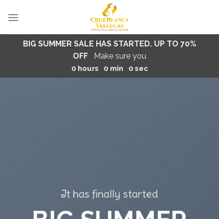
Skip
to
content
BIG SUMMER SALE HAS STARTED. UP TO 70%
OFF
Make sure you
0
hours
0
min
0
sec
It has finally started