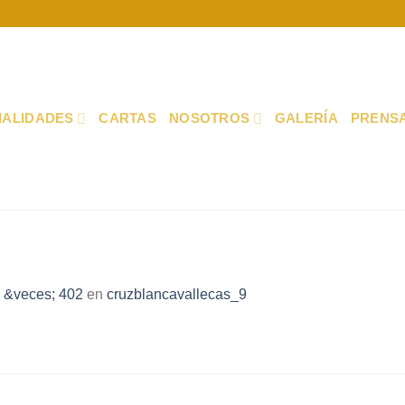
IALIDADES
CARTAS
NOSOTROS
GALERÍA
PRENS
 &veces; 402
en
cruzblancavallecas_9