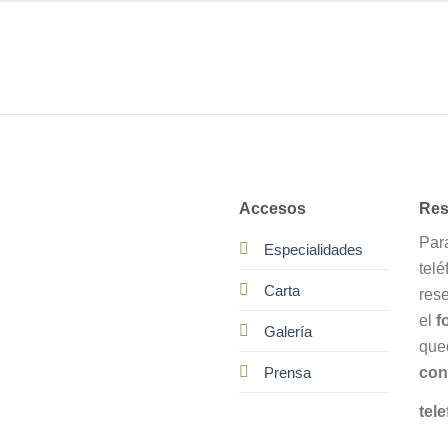
Accesos
Res
Par
Especialidades
telé
Carta
res
el
f
Galería
que
con
Prensa
tele