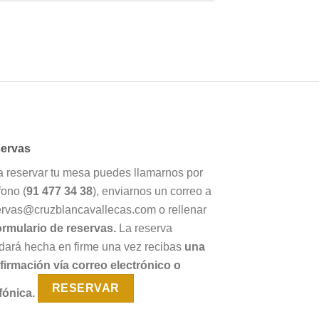
ervas
a reservar tu mesa puedes llamarnos por
fono (
91 477 34 38
), enviarnos un correo a
ervas@cruzblancavallecas.com o rellenar
ormulario de reservas.
La reserva
dará hecha en firme una vez recibas
una
firmación vía correo electrónico o
RESERVAR
fónica.