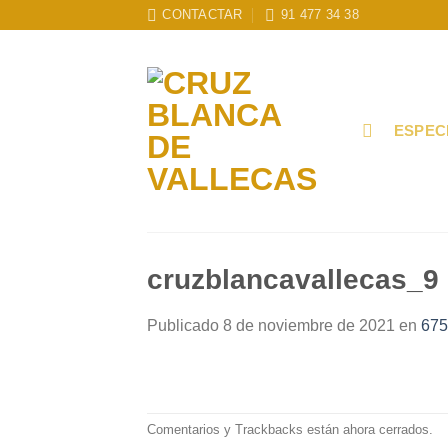
Skip
CONTACTAR
91 477 34 38
to
content
ESPEC
cruzblancavallecas_9
Publicado
8 de noviembre de 2021
en
675
Comentarios y Trackbacks están ahora cerrados.