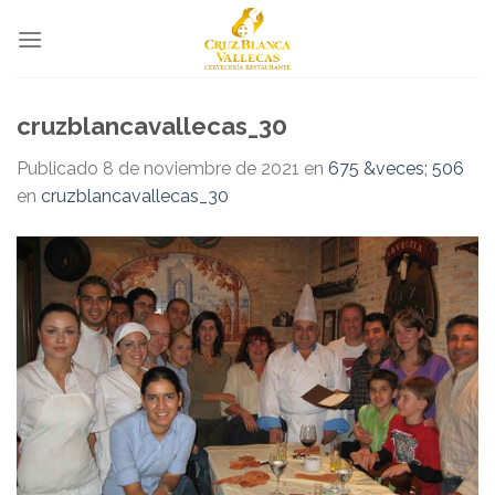
Skip
to
content
cruzblancavallecas_30
Publicado
8 de noviembre de 2021
en
675 &veces; 506
en
cruzblancavallecas_30