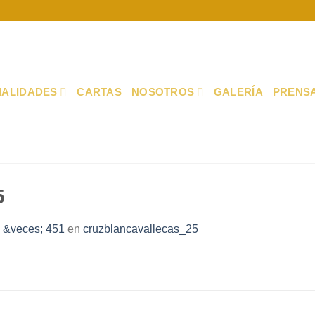
IALIDADES
CARTAS
NOSOTROS
GALERÍA
PRENS
5
 &veces; 451
en
cruzblancavallecas_25