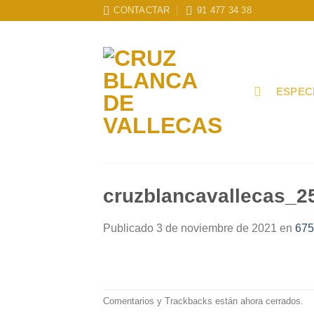
Skip
CONTACTAR
91 477 34 38
to
content
ESPEC
cruzblancavallecas_2
Publicado
3 de noviembre de 2021
en
675
Comentarios y Trackbacks están ahora cerrados.