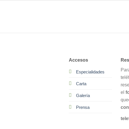
Accesos
Res
Par
Especialidades
telé
Carta
res
el
f
Galería
que
con
Prensa
tele