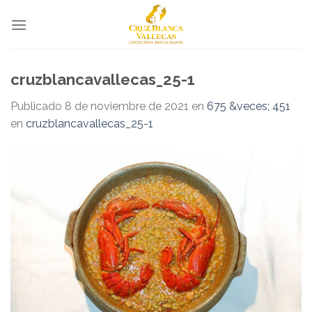
Skip
to
content
cruzblancavallecas_25-1
Publicado
8 de noviembre de 2021
en
675 &veces; 451
en
cruzblancavallecas_25-1