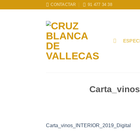
Skip
CONTACTAR
91 477 34 38
to
content
ESPEC
Carta_vino
Carta_vinos_INTERIOR_2019_Digital