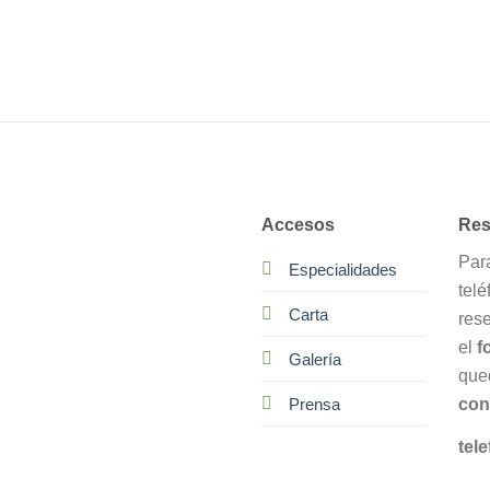
Accesos
Res
Par
Especialidades
telé
Carta
res
el
f
Galería
que
con
Prensa
tele