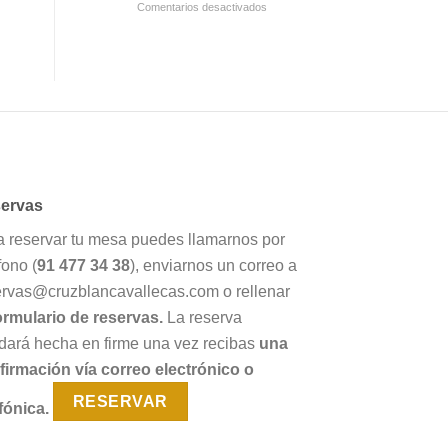
en
Comentarios desactivados
la
Por
Guía
su
Repsol
respeto
2021
hacia
la
cocina
tradicional
Cruz
Blanca
Vallecas
ervas
logra
el
a reservar tu mesa puedes llamarnos por
“Premio
Alimentos
fono (
91 477 34 38
), enviarnos un correo a
de
ervas@cruzblancavallecas.com o rellenar
España”
ormulario de reservas.
La reserva
dará hecha en firme una vez recibas
una
firmación vía correo electrónico o
RESERVAR
fónica.