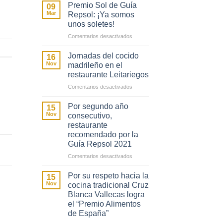
Cosmen:
Premio Sol de Guía
09
condecoración
Mar
Repsol: ¡Ya somos
de
unos soletes!
la
en
Comentarios desactivados
Cruz
Premio
de
Sol
Jornadas del cocido
16
la
de
Nov
madrileño en el
Orden
Guía
restaurante Leitariegos
del
Repsol:
Dos
en
Comentarios desactivados
¡Ya
de
Jornadas
somos
Mayo
del
Por segundo año
15
unos
cocido
Nov
consecutivo,
soletes!
madrileño
restaurante
en
recomendado por la
el
Guía Repsol 2021
restaurante
en
Comentarios desactivados
Leitariegos
Por
segundo
Por su respeto hacia la
15
año
Nov
cocina tradicional Cruz
consecutivo,
Blanca Vallecas logra
restaurante
el “Premio Alimentos
recomendado
de España”
por