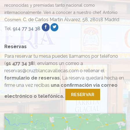
reconocidas y premiadas tanto nacional como
de
España”
internacionalmente. Ven a conocer a nuestro chef, Antonio
C. de Carlos Martín Álvarez, 58, 28018 Madrid
Cosmen.
Tel.
914 77 34 38
Reservas
Para reservar tu mesa puedes llamarnos por teléfono
(
91 477 34 38
), enviarnos un correo a
reservas@cruzblancavallecas.com o rellenar el
formulario de reservas.
La reserva quedará hecha en
firme una vez recibas
una confirmación vía correo
RESERVAR
electrónico o telefónica.