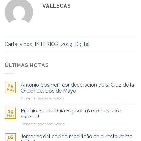
VALLECAS
Carta_vinos_INTERIOR_2019_Digital
ÚLTIMAS NOTAS
Antonio Cosmen: condecoración de la Cruz de la
05
May
Orden del Dos de Mayo
en
Comentarios desactivados
Antonio
Cosmen:
Premio Sol de Guía Repsol: ¡Ya somos unos
09
condecoración
Mar
soletes!
de
en
Comentarios desactivados
la
Premio
Cruz
Sol
de
Jornadas del cocido madrileño en el restaurante
16
de
la