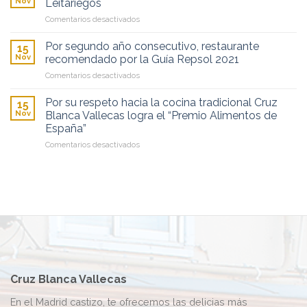
Nov
Leitariegos
Guía
Orden
en
Comentarios desactivados
Repsol:
del
Jornadas
¡Ya
Dos
del
somos
Por segundo año consecutivo, restaurante
de
15
cocido
unos
Nov
recomendado por la Guía Repsol 2021
Mayo
madrileño
soletes!
en
Comentarios desactivados
en
Por
el
segundo
restaurante
Por su respeto hacia la cocina tradicional Cruz
15
año
Leitariegos
Nov
Blanca Vallecas logra el “Premio Alimentos de
consecutivo,
España”
restaurante
en
Comentarios desactivados
recomendado
Por
por
su
la
respeto
Guía
hacia
Repsol
la
2021
cocina
tradicional
Cruz
Blanca
Vallecas
logra
Cruz Blanca Vallecas
el
“Premio
En el Madrid castizo, te ofrecemos las delicias más
Alimentos