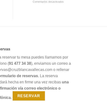
en
Comentarios desactivados
la
Por
Guía
su
Repsol
respeto
2021
hacia
la
cocina
tradicional
Cruz
Blanca
Vallecas
ervas
logra
el
a reservar tu mesa puedes llamarnos por
“Premio
Alimentos
fono (
91 477 34 38
), enviarnos un correo a
de
ervas@cruzblancavallecas.com o rellenar
España”
ormulario de reservas.
La reserva
dará hecha en firme una vez recibas
una
firmación vía correo electrónico o
RESERVAR
fónica.