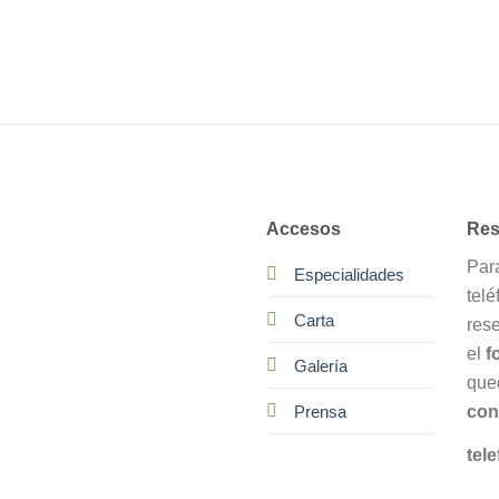
Accesos
Res
Par
Especialidades
telé
Carta
res
el
f
Galería
que
con
Prensa
tele