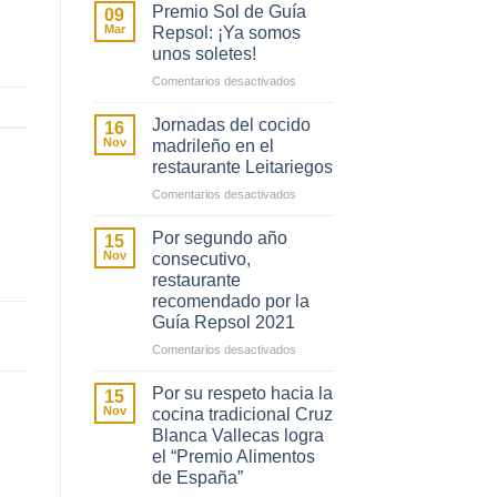
Cosmen:
Premio Sol de Guía
09
condecoración
Mar
Repsol: ¡Ya somos
de
unos soletes!
la
en
Comentarios desactivados
Cruz
Premio
de
Sol
Jornadas del cocido
16
la
de
Nov
madrileño en el
Orden
Guía
restaurante Leitariegos
del
Repsol:
Dos
en
Comentarios desactivados
¡Ya
de
Jornadas
somos
Mayo
del
Por segundo año
15
unos
cocido
Nov
consecutivo,
soletes!
madrileño
restaurante
en
recomendado por la
el
Guía Repsol 2021
restaurante
en
Comentarios desactivados
Leitariegos
Por
segundo
Por su respeto hacia la
15
año
Nov
cocina tradicional Cruz
consecutivo,
Blanca Vallecas logra
restaurante
el “Premio Alimentos
recomendado
de España”
por