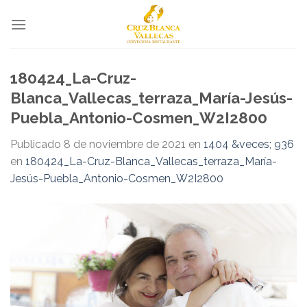
Skip
to
content
180424_La-Cruz-
Blanca_Vallecas_terraza_María-Jesús-
Puebla_Antonio-Cosmen_W2I2800
Publicado
8 de noviembre de 2021
en
1404 &veces; 936
en
180424_La-Cruz-Blanca_Vallecas_terraza_María-
Jesús-Puebla_Antonio-Cosmen_W2I2800