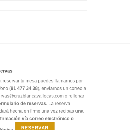
ervas
a reservar tu mesa puedes llamarnos por
fono (
91 477 34 38
), enviarnos un correo a
ervas@cruzblancavallecas.com o rellenar
ormulario de reservas.
La reserva
dará hecha en firme una vez recibas
una
firmación vía correo electrónico o
RESERVAR
fónica.