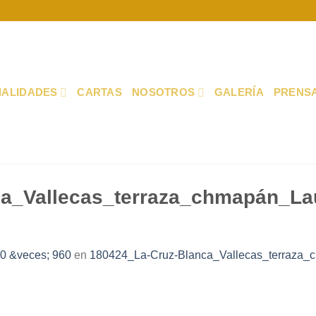
IALIDADES
CARTAS
NOSOTROS
GALERÍA
PRENS
a_Vallecas_terraza_chmapán_La
0 &veces; 960
en
180424_La-Cruz-Blanca_Vallecas_terraza_