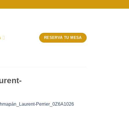
A
RESERVA TU MESA
urent-
chmapán_Laurent-Perrier_0Z6A1026