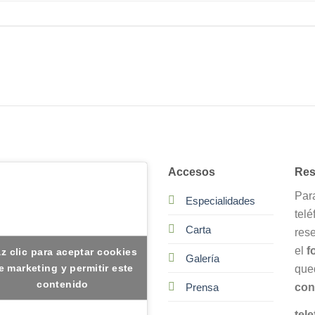
Accesos
Res
Par
Especialidades
telé
Carta
res
el
f
z clic para aceptar cookies
Galería
e marketing y permitir este
que
contenido
con
Prensa
tele