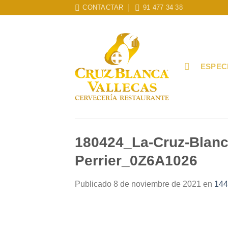
Skip
CONTACTAR
91 477 34 38
to
content
ESPEC
180424_La-Cruz-Blanc
Perrier_0Z6A1026
Publicado
8 de noviembre de 2021
en
144