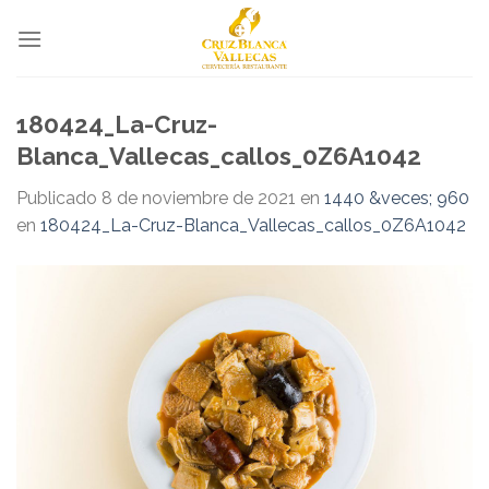
Skip
to
content
180424_La-Cruz-
Blanca_Vallecas_callos_0Z6A1042
Publicado
8 de noviembre de 2021
en
1440 &veces; 960
en
180424_La-Cruz-Blanca_Vallecas_callos_0Z6A1042