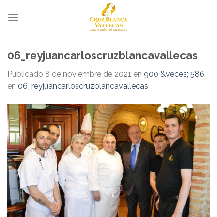
Skip
to
content
06_reyjuancarloscruzblancavallecas
Publicado
8 de noviembre de 2021
en
900 &veces; 586
en
06_reyjuancarloscruzblancavallecas