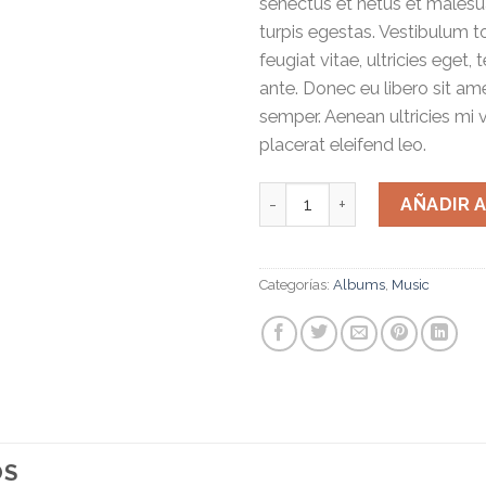
senectus et netus et males
turpis egestas. Vestibulum t
feugiat vitae, ultricies eget,
ante. Donec eu libero sit a
semper. Aenean ultricies mi v
placerat eleifend leo.
Woo Album #3 cantidad
AÑADIR 
Categorías:
Albums
,
Music
OS