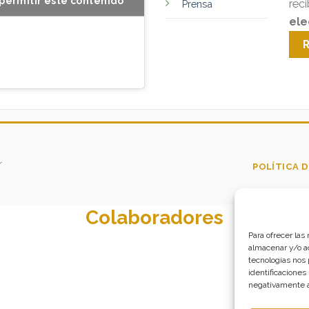
permitir este contenido
rec
Prensa
ele
r
POLÍTICA D
Colaboradores
Para ofrecer las
almacenar y/o ac
tecnologías nos
identificaciones
negativamente a 