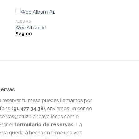
ALBUMS
Woo Album #1
$
29.00
ervas
a reservar tu mesa puedes llamarnos por
fono (
91 477 34 38
), enviarnos un correo
eservas@cruzblancavallecas.com o
enar el
formulario de reservas.
La
erva quedará hecha en firme una vez