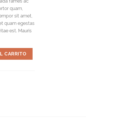
uada fames ac
ortor quam,
 tempor sit amet,
met quam egestas
itae est. Mauris
AL CARRITO