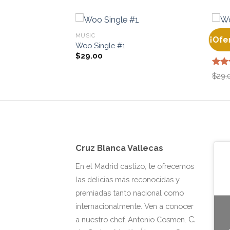
MUSIC
MUSI
¡Ofe
Woo Single #1
Woo 
$
29.00
Valo
$
29.
con
de 5
Cruz Blanca Vallecas
En el Madrid castizo, te ofrecemos
las delicias más reconocidas y
premiadas tanto nacional como
internacionalmente. Ven a conocer
C.
a nuestro chef, Antonio Cosmen.