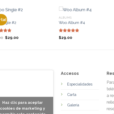
C
ALBUMS
rta!
Single #2
Woo Album #4
rado
Valorado
El
El
00
$
29.00
$
29.00
4.75
con
5.00
precio
precio
original
actual
de 5
era:
es:
$29.00.
$29.00.
Accesos
Res
Par
Especialidades
telé
Carta
a r
rell
Haz clic para aceptar
Galería
res
cookies de marketing y