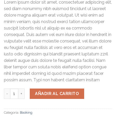
Lorem ipsum dolor sit amet, consectetuer adipiscing elit,
sed diam nonummy nibh euismod tincidunt ut laoreet
dolore magna aliquam erat volutpat. Ut wisi enim ad
minim veniam, quis nostrud exerci tation ullamcorper
suscipit lobortis nisl ut aliquip ex ea commodo
consequat. Duis autem vel eum iriure dolor in hendrerit in
vulputate velit esse molestie consequat, vel illum dolore
eu feugiat nulla facilisis at vero eros et accumsan et
iusto odio dignissim qui blandit praesent luptatum zzril
delenit augue duis dolore te feugait nulla facilisi. Nam
liber tempor cum soluta nobis eleifend option congue
nihil imperdiet doming id quod mazim placerat facer
possim assum. Typi non habent claritatem insitam
Weekend Wine Course cantidad
AÑADIR AL CARRITO
Categoría:
Booking