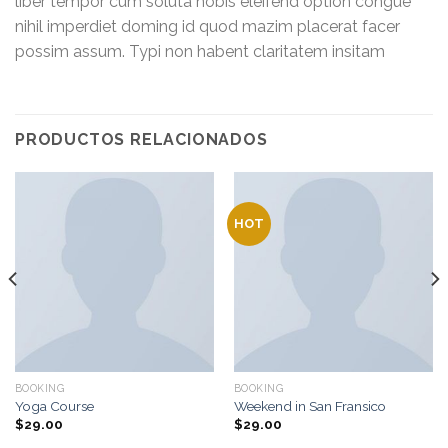
liber tempor cum soluta nobis eleifend option congue
nihil imperdiet doming id quod mazim placerat facer
possim assum. Typi non habent claritatem insitam
PRODUCTOS RELACIONADOS
HOT
BOOKING
BOOKING
Yoga Course
Weekend in San Fransico
$
29.00
$
29.00