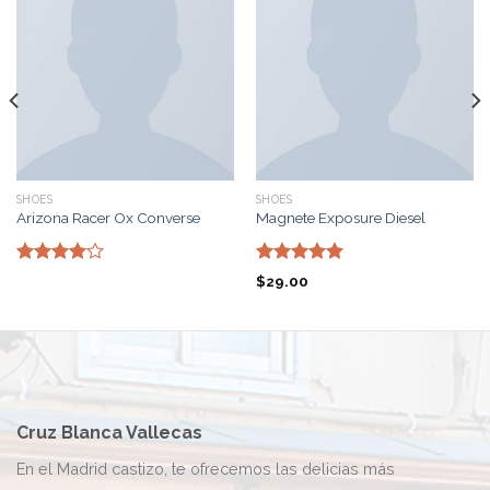
SHOES
SHOES
Arizona Racer Ox Converse
Magnete Exposure Diesel
Valorado
Valorado
$
29.00
con
4.00
con
5.00
de 5
de 5
Cruz Blanca Vallecas
En el Madrid castizo, te ofrecemos las delicias más