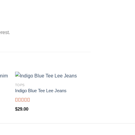
rest.
TOPS
SWEATERS
Indigo Blue Tee Lee Jeans
Brooklyn Long Slee
Valorado
Valorado
$
29.00
$
29.00
con
4.00
con
4.00
de 5
de 5