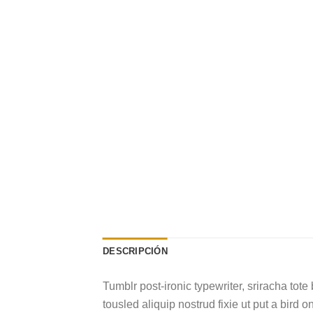
DESCRIPCIÓN
Tumblr post-ironic typewriter, sriracha tote 
tousled aliquip nostrud fixie ut put a bird o