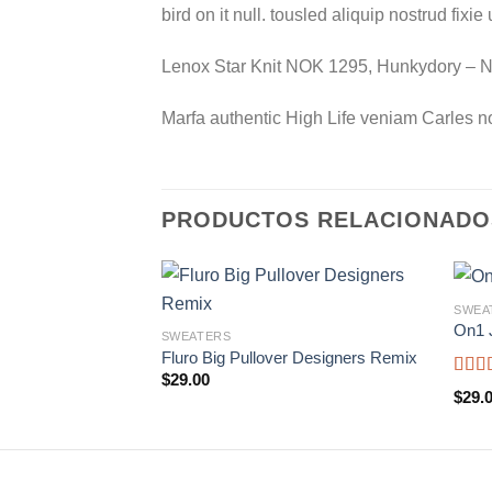
bird on it null. tousled aliquip nostrud fixi
Lenox Star Knit NOK 1295, Hunkydory –
Marfa authentic High Life veniam Carles n
PRODUCTOS RELACIONADO
SWEA
On1 
SWEATERS
Fluro Big Pullover Designers Remix
$
29.00
Valo
$
29.
con
5
5