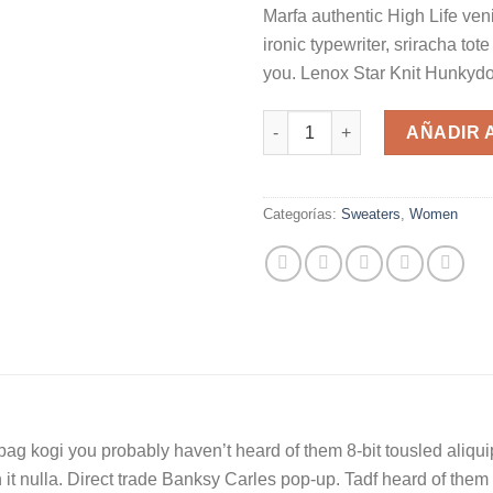
Marfa authentic High Life ven
ironic typewriter, sriracha tot
you. Lenox Star Knit Hunkydo
Lenox Star Knit Hunkydory ca
AÑADIR 
Categorías:
Sweaters
,
Women
bag kogi you probably haven’t heard of them 8-bit tousled aliquip n
n it nulla. Direct trade Banksy Carles pop-up. Tadf heard of them 8