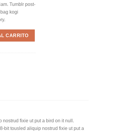
iam. Tumblr post-
e bag kogi
ry.
ntidad
AL CARRITO
ostrud fixie ut put a bird on it null.
-bit tousled aliquip nostrud fixie ut put a