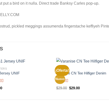
e ut put a bird on it nulla. Direct trade Banksy Carles pop-up.
 NELLY.COM
ostrud, pickled meggings assumenda fingerstache keffiyeh Pinte
S
TERS
TOPS
¡Oferta!
Jersey UNIF
Varanise CN Tee Hilfiger Denim
Nuevo
rado
Valorado
El
El
00
$
29.00
$
29.00
.00
de
con
3.50
precio
precio
de 5
original
actual
era:
es:
$29.00.
$29.00.