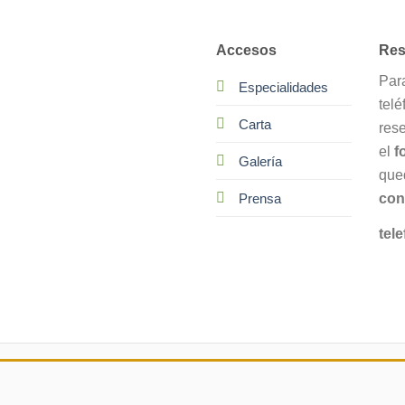
Accesos
Res
Par
Especialidades
telé
Carta
res
el
f
Galería
que
con
Prensa
tele