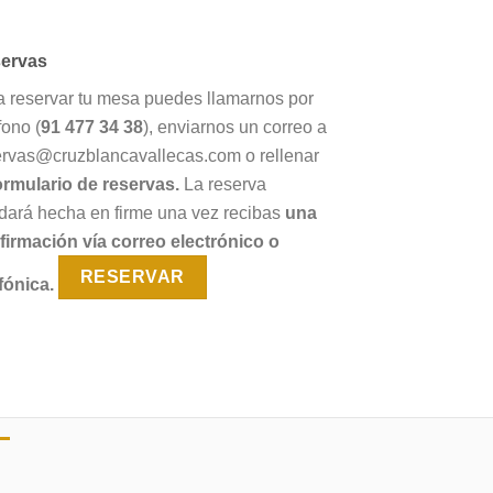
ervas
a reservar tu mesa puedes llamarnos por
fono (
91 477 34 38
), enviarnos un correo a
ervas@cruzblancavallecas.com o rellenar
ormulario de reservas.
La reserva
dará hecha en firme una vez recibas
una
firmación vía correo electrónico o
RESERVAR
fónica.