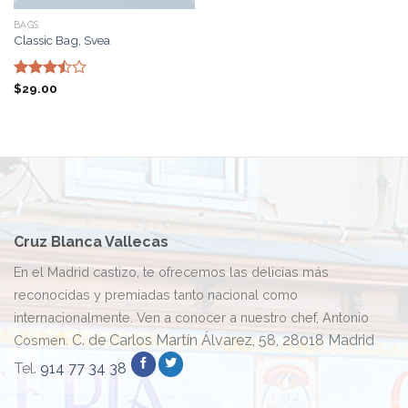
BAGS
Classic Bag, Svea
Valorado
$
29.00
con
3.50
de
5
Cruz Blanca Vallecas
En el Madrid castizo, te ofrecemos las delicias más
reconocidas y premiadas tanto nacional como
internacionalmente. Ven a conocer a nuestro chef, Antonio
C. de Carlos Martín Álvarez, 58, 28018 Madrid
Cosmen.
Tel.
914 77 34 38