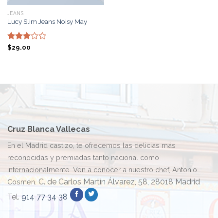
JEANS
Lucy Slim Jeans Noisy May
Valorado
$
29.00
con
3.00
de 5
Cruz Blanca Vallecas
En el Madrid castizo, te ofrecemos las delicias más
reconocidas y premiadas tanto nacional como
internacionalmente. Ven a conocer a nuestro chef, Antonio
C. de Carlos Martín Álvarez, 58, 28018 Madrid
Cosmen.
Tel.
914 77 34 38