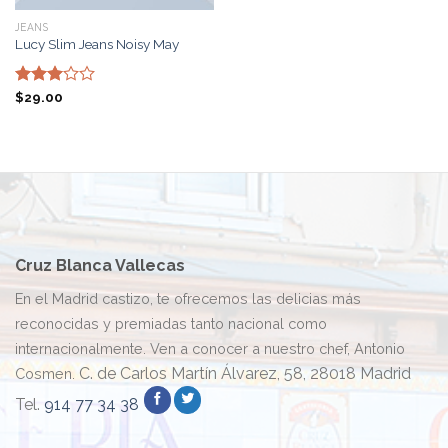
JEANS
Lucy Slim Jeans Noisy May
Valorado
$
29.00
con
3.00
de 5
Cruz Blanca Vallecas
En el Madrid castizo, te ofrecemos las delicias más
reconocidas y premiadas tanto nacional como
internacionalmente. Ven a conocer a nuestro chef, Antonio
C. de Carlos Martín Álvarez, 58, 28018 Madrid
Cosmen.
Tel.
914 77 34 38