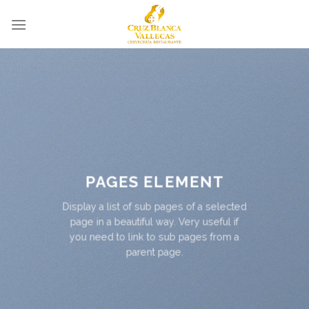
Skip
to
content
PAGES ELEMENT
Display a list of sub pages of a selected
page in a beautiful way. Very useful if
you need to link to sub pages from a
parent page.