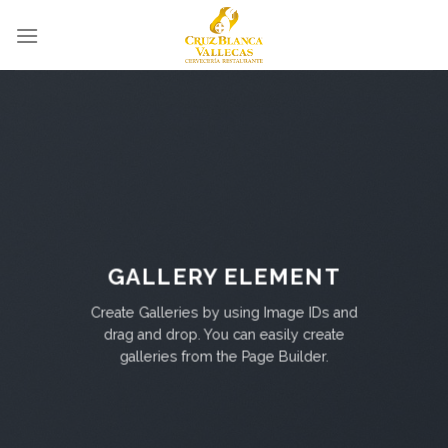
Skip
to
content
GALLERY ELEMENT
Create Galleries by using Image IDs and
drag and drop. You can easily create
galleries from the Page Builder.